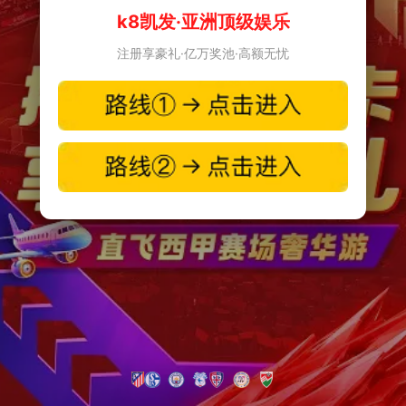
k8凯发·亚洲顶级娱乐
注册享豪礼·亿万奖池·高额无忧